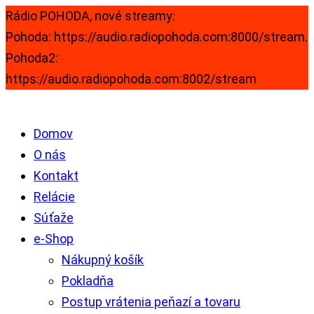
Rádio POHODA, nové streamy:
Pohoda: https://audio.radiopohoda.com:8000/stream.
Pohoda2:
https://audio.radiopohoda.com:8002/stream
Domov
O nás
Kontakt
Relácie
Súťaže
e-Shop
Nákupný košík
Pokladňa
Postup vrátenia peňazí a tovaru